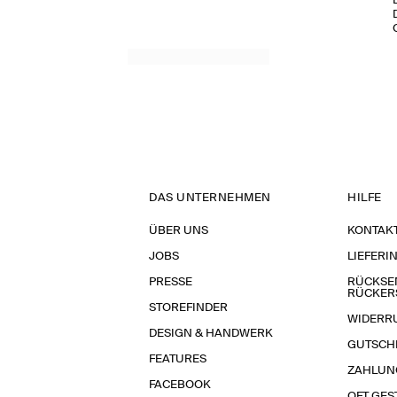
DAS UNTERNEHMEN
HILFE
ÜBER UNS
KONTAK
JOBS
LIEFERI
PRESSE
RÜCKSE
RÜCKER
STOREFINDER
WIDERR
DESIGN & HANDWERK
GUTSCH
FEATURES
ZAHLUN
FACEBOOK
OFT GES