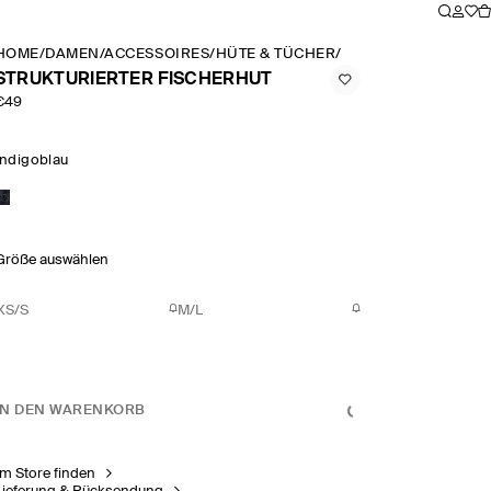
HOME
/
DAMEN
/
ACCESSOIRES
/
HÜTE & TÜCHER
/
STRUKTURIERTER F
STRUKTURIERTER FISCHERHUT
€49
Indigoblau
Größe auswählen
XS/S
M/L
IN DEN WARENKORB
Im Store finden