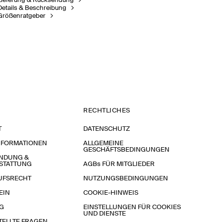
Lieferung & Rücksendung
Details & Beschreibung
Größenratgeber
RECHTLICHES
T
DATENSCHUTZ
NFORMATIONEN
ALLGEMEINE
GESCHÄFTSBEDINGUNGEN
NDUNG &
STATTUNG
AGBs FÜR MITGLIEDER
UFSRECHT
NUTZUNGSBEDINGUNGEN
EIN
COOKIE-HINWEIS
G
EINSTELLUNGEN FÜR COOKIES
UND DIENSTE
TELLTE FRAGEN