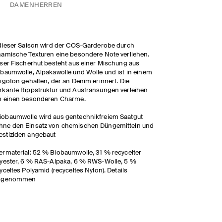
DAMEN
HERREN
dieser Saison wird der COS-Garderobe durch
amische Texturen eine besondere Note verliehen.
ser Fischerhut besteht aus einer Mischung aus
baumwolle, Alpakawolle und Wolle und ist in einem
igoton gehalten, der an Denim erinnert. Die
kante Rippstruktur und Ausfransungen verleihen
m einen besonderen Charme.
iobaumwolle wird aus gentechnikfreiem Saatgut
hne den Einsatz von chemischen Düngemitteln und
estiziden angebaut
rmaterial: 52 % Biobaumwolle, 31 % recycelter
yester, 6 % RAS-Alpaka, 6 % RWS-Wolle, 5 %
yceltes Polyamid (recyceltes Nylon). Details
sgenommen