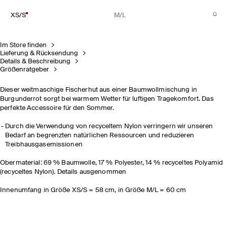
XS/S
M/L
Im Store finden
Lieferung & Rücksendung
Details & Beschreibung
Größenratgeber
Dieser weitmaschige Fischerhut aus einer Baumwollmischung in
Burgunderrot sorgt bei warmem Wetter für luftigen Tragekomfort. Das
perfekte Accessoire für den Sommer.
Durch die Verwendung von recyceltem Nylon verringern wir unseren
Bedarf an begrenzten natürlichen Ressourcen und reduzieren
Treibhausgasemissionen
Obermaterial: 69 % Baumwolle, 17 % Polyester, 14 % recyceltes Polyamid
(recyceltes Nylon). Details ausgenommen
Innenumfang in Größe XS/S = 58 cm, in Größe M/L = 60 cm