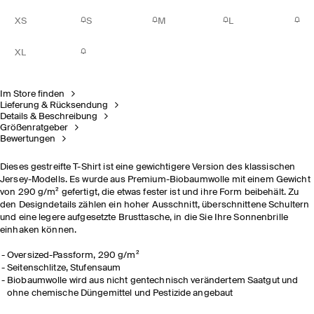
XS
S
M
L
XL
Im Store finden
Lieferung & Rücksendung
Details & Beschreibung
Größenratgeber
Bewertungen
Dieses gestreifte T-Shirt ist eine gewichtigere Version des klassischen
Jersey-Modells. Es wurde aus Premium-Biobaumwolle mit einem Gewicht
von 290 g/m² gefertigt, die etwas fester ist und ihre Form beibehält. Zu
den Designdetails zählen ein hoher Ausschnitt, überschnittene Schultern
und eine legere aufgesetzte Brusttasche, in die Sie Ihre Sonnenbrille
einhaken können.
Oversized-Passform, 290 g/m²
Seitenschlitze, Stufensaum
Biobaumwolle wird aus nicht gentechnisch verändertem Saatgut und
ohne chemische Düngemittel und Pestizide angebaut