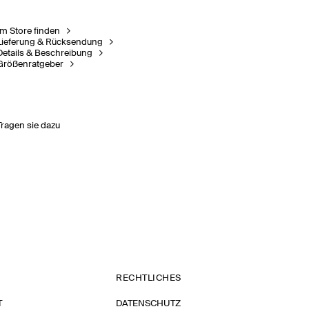
Im Store finden
Lieferung & Rücksendung
Details & Beschreibung
Größenratgeber
Tragen sie dazu
RECHTLICHES
T
DATENSCHUTZ