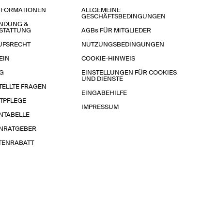
NFORMATIONEN
ALLGEMEINE
GESCHÄFTSBEDINGUNGEN
NDUNG &
STATTUNG
AGBs FÜR MITGLIEDER
UFSRECHT
NUTZUNGSBEDINGUNGEN
EIN
COOKIE-HINWEIS
G
EINSTELLUNGEN FÜR COOKIES
UND DIENSTE
TELLTE FRAGEN
EINGABEHILFE
TPFLEGE
IMPRESSUM
NTABELLE
NRATGEBER
TENRABATT