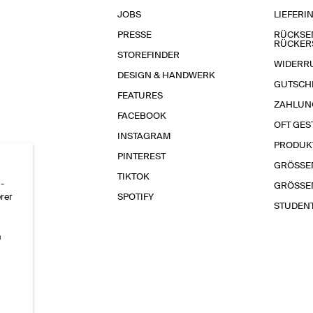
JOBS
LIEFERI
PRESSE
RÜCKSE
RÜCKER
STOREFINDER
WIDERR
DESIGN & HANDWERK
GUTSCH
FEATURES
ZAHLUN
FACEBOOK
OFT GES
INSTAGRAM
PRODUK
PINTEREST
GRÖSSE
TIKTOK
-
GRÖSSE
erer
SPOTIFY
STUDEN
n