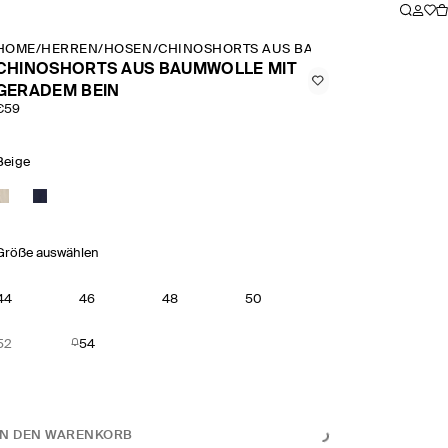
HOME
/
HERREN
/
HOSEN
/
CHINOSHORTS AUS BAUMWOLLE MIT GER
CHINOSHORTS AUS BAUMWOLLE MIT
GERADEM BEIN
€59
Beige
Größe auswählen
44
46
48
50
52
54
IN DEN WARENKORB