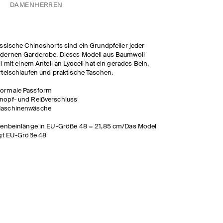
DAMEN
HERREN
ssische Chinoshorts sind ein Grundpfeiler jeder
dernen Garderobe. Dieses Modell aus Baumwoll-
ll mit einem Anteil an Lyocell hat ein gerades Bein,
telschlaufen und praktische Taschen.
ormale Passform
nopf- und Reißverschluss
aschinenwäsche
nenbeinlänge in EU-Größe 48 = 21,85 cm/Das Model
gt EU-Größe 48