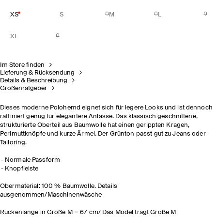
XS
S
M
L
XL
Im Store finden
Lieferung & Rücksendung
Details & Beschreibung
Größenratgeber
Dieses moderne Polohemd eignet sich für legere Looks und ist dennoch
raffiniert genug für elegantere Anlässe. Das klassisch geschnittene,
strukturierte Oberteil aus Baumwolle hat einen gerippten Kragen,
Perlmuttknöpfe und kurze Ärmel. Der Grünton passt gut zu Jeans oder
Tailoring.
Normale Passform
Knopfleiste
Obermaterial: 100 % Baumwolle. Details
ausgenommen/Maschinenwäsche
Rückenlänge in Größe M = 67 cm/ Das Model trägt Größe M