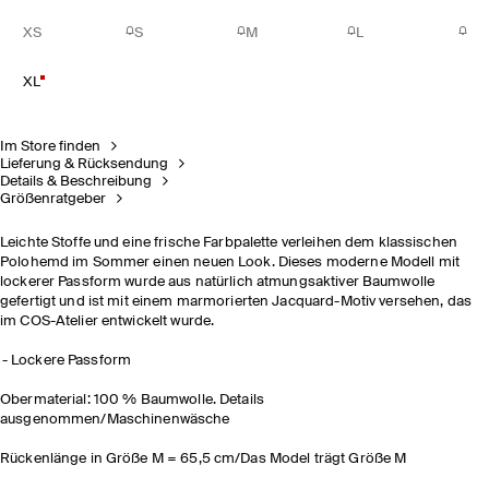
XS
S
M
L
XL
Im Store finden
Lieferung & Rücksendung
Details & Beschreibung
Größenratgeber
Leichte Stoffe und eine frische Farbpalette verleihen dem klassischen
Polohemd im Sommer einen neuen Look. Dieses moderne Modell mit
lockerer Passform wurde aus natürlich atmungsaktiver Baumwolle
gefertigt und ist mit einem marmorierten Jacquard-Motiv versehen, das
im COS-Atelier entwickelt wurde.
Lockere Passform
Obermaterial: 100 % Baumwolle. Details
ausgenommen/Maschinenwäsche
Rückenlänge in Größe M = 65,5 cm/Das Model trägt Größe M