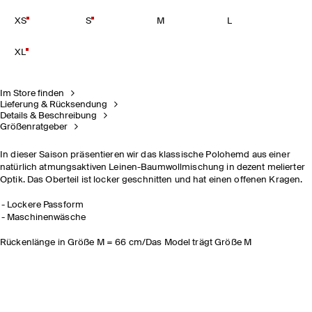
XS
S
M
L
XL
Im Store finden
Lieferung & Rücksendung
Details & Beschreibung
Größenratgeber
In dieser Saison präsentieren wir das klassische Polohemd aus einer
natürlich atmungsaktiven Leinen-Baumwollmischung in dezent melierter
Optik. Das Oberteil ist locker geschnitten und hat einen offenen Kragen.
Lockere Passform
Maschinenwäsche
Rückenlänge in Größe M = 66 cm/Das Model trägt Größe M