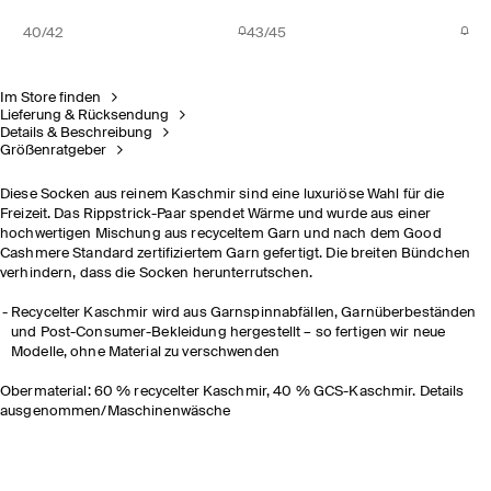
40/42
43/45
Im Store finden
Lieferung & Rücksendung
Details & Beschreibung
Größenratgeber
Diese Socken aus reinem Kaschmir sind eine luxuriöse Wahl für die
Freizeit. Das Rippstrick-Paar spendet Wärme und wurde aus einer
hochwertigen Mischung aus recyceltem Garn und nach dem Good
Cashmere Standard zertifiziertem Garn gefertigt. Die breiten Bündchen
verhindern, dass die Socken herunterrutschen.
Recycelter Kaschmir wird aus Garnspinnabfällen, Garnüberbeständen
und Post-Consumer-Bekleidung hergestellt – so fertigen wir neue
Modelle, ohne Material zu verschwenden
Obermaterial: 60 % recycelter Kaschmir, 40 % GCS-Kaschmir. Details
ausgenommen/Maschinenwäsche