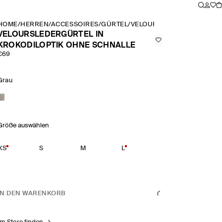
HOME
/
HERREN
/
ACCESSOIRES
/
GÜRTEL
/
VELOURSLEDERGÜRTEL IN
VELOURSLEDERGÜRTEL IN
KROKODILOPTIK OHNE SCHNALLE
€69
Grau
Größe auswählen
XS
S
M
L
IN DEN WARENKORB