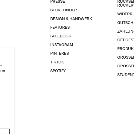
PRESSE
RÜCKSE
RÜCKER
STOREFINDER
WIDERR
DESIGN & HANDWERK
GUTSCH
FEATURES
ZAHLUN
FACEBOOK
OFT GES
INSTAGRAM
PRODUK
PINTEREST
GRÖSSE
TIKTOK
-
GRÖSSE
erer
SPOTIFY
STUDEN
n