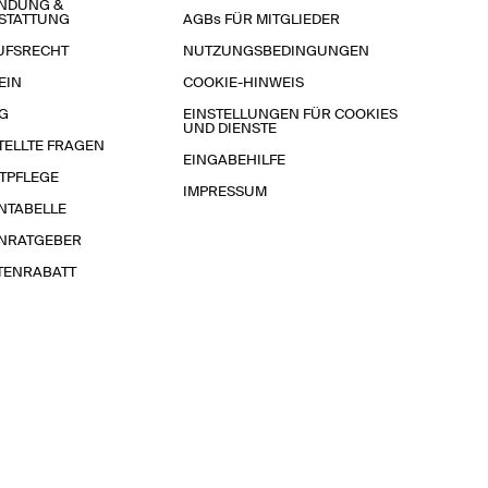
NDUNG &
STATTUNG
AGBs FÜR MITGLIEDER
UFSRECHT
NUTZUNGSBEDINGUNGEN
EIN
COOKIE-HINWEIS
G
EINSTELLUNGEN FÜR COOKIES
UND DIENSTE
TELLTE FRAGEN
EINGABEHILFE
TPFLEGE
IMPRESSUM
NTABELLE
NRATGEBER
TENRABATT