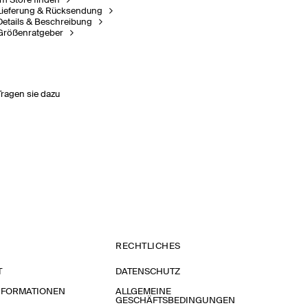
Im Store finden
Lieferung & Rücksendung
Details & Beschreibung
Größenratgeber
Tragen sie dazu
RECHTLICHES
T
DATENSCHUTZ
NFORMATIONEN
ALLGEMEINE
GESCHÄFTSBEDINGUNGEN