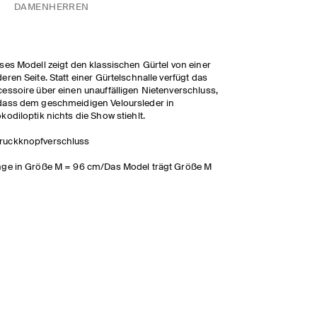
DAMEN
HERREN
ses Modell zeigt den klassischen Gürtel von einer
eren Seite. Statt einer Gürtelschnalle verfügt das
essoire über einen unauffälligen Nietenverschluss,
ass dem geschmeidigen Veloursleder in
kodiloptik nichts die Show stiehlt.
ruckknopfverschluss
ge in Größe M = 96 cm/Das Model trägt Größe M