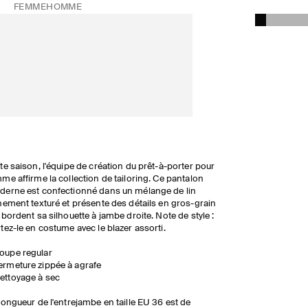
FEMME
HOMME
te saison, l'équipe de création du prêt-à-porter pour
me affirme la collection de tailoring. Ce pantalon
erne est confectionné dans un mélange de lin
hement texturé et présente des détails en gros-grain
 bordent sa silhouette à jambe droite. Note de style :
tez-le en costume avec le blazer assorti.
oupe regular
ermeture zippée à agrafe
ettoyage à sec
longueur de l'entrejambe en taille EU 36 est de