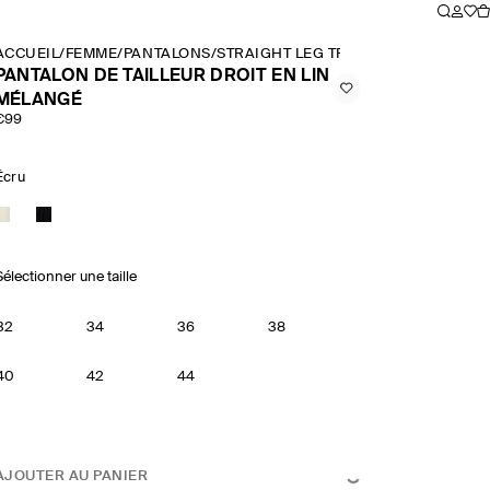
ACCUEIL
/
FEMME
/
PANTALONS
/
STRAIGHT LEG TROUSERS
/
PANTALON
PANTALON DE TAILLEUR DROIT EN LIN
MÉLANGÉ
€99
Écru
Sélectionner une taille
32
34
36
38
40
42
44
AJOUTER AU PANIER