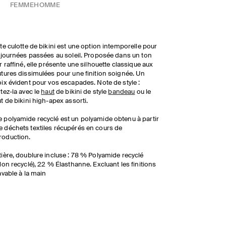
FEMME
HOMME
te culotte de bikini est une option intemporelle pour
 journées passées au soleil. Proposée dans un ton
r raffiné, elle présente une silhouette classique aux
tures dissimulées pour une finition soignée. Un
ix évident pour vos escapades. Note de style :
tez-la avec le
haut
de bikini de style
bandeau
ou le
t de bikini high-apex assorti.
e polyamide recyclé est un polyamide obtenu à partir
e déchets textiles récupérés en cours de
roduction.
ière, doublure incluse : 78 % Polyamide recyclé
lon recyclé), 22 % Élasthanne. Excluant les finitions
avable à la main