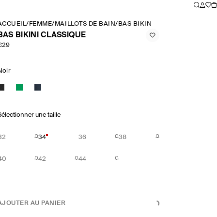
ACCUEIL
/
FEMME
/
MAILLOTS DE BAIN
/
BAS BIKINI CLASSIQUE
BAS BIKINI CLASSIQUE
€29
Noir
Sélectionner une taille
32
34
36
38
40
42
44
AJOUTER AU PANIER