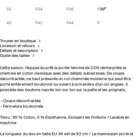
32
34
36
38
40
42
44
Trouver en boutique
Livraison et retours
Détails et description
Guide des tailles
Cette saison, l'équipe du prêt-à-porter femme de COS réinterprète la
chemise en coton classique avec des détails subversives. De coupe
décontractée, ce haut présente un col cheminée moderne qui peut être
porté entièrement boutonné ou ouvert à la manière d'un col anglais. Il
possède des boutons nacrés ton sur ton sur la patte et les poignets.
Coupe décontractée
Fermeture boutonnée
Tissu : 95 % Coton, 5 % Élasthanne. Excluant les finitions / Lavable en
machine
La longueur du dos en taille EU 36 est de 92 cm / Le mannequin porte la