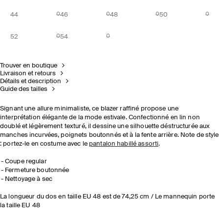
44
46
48
50
52
54
Trouver en boutique
Livraison et retours
Détails et description
Guide des tailles
Signant une allure minimaliste, ce blazer raffiné propose une
interprétation élégante de la mode estivale. Confectionné en lin non
doublé et légèrement texturé, il dessine une silhouette déstructurée aux
manches incurvées, poignets boutonnés et à la fente arrière. Note de style
: portez-le en costume avec le
pantalon habillé assorti
.
Coupe regular
Fermeture boutonnée
Nettoyage à sec
La longueur du dos en taille EU 48 est de 74,25 cm / Le mannequin porte
la taille EU 48