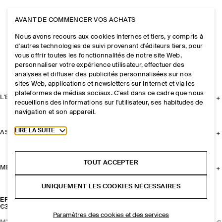
AVANT DE COMMENCER VOS ACHATS
Nous avons recours aux cookies internes et tiers, y compris à
d'autres technologies de suivi provenant d'éditeurs tiers, pour
vous offrir toutes les fonctionnalités de notre site Web,
personnaliser votre expérience utilisateur, effectuer des
analyses et diffuser des publicités personnalisées sur nos
sites Web, applications et newsletters sur Internet et via les
plateformes de médias sociaux. C'est dans ce cadre que nous
L'ENTREPRISE
recueillons des informations sur l'utilisateur, ses habitudes de
navigation et son appareil.
Toggle more cookie information
LIRE LA SUITE
ASSISTANCE
TOUT ACCEPTER
MENTIONS LÉGALES
UNIQUEMENT LES COOKIES NÉCESSAIRES
ÉPINGLE À CRAVATE FAÇON GALET
€35
Paramètres des cookies et des services