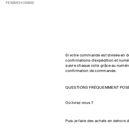
FEMME
HOMME
Si votre commande est divisée en d
confirmations d'expédition et numér
suivre chaque colis grâce au numéro 
confirmation de commande.
QUESTIONS FRÉQUEMMENT POSÉ
Où livrez-vous ?
Puis-je faire des achats en dehors 