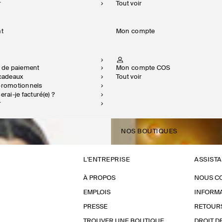
r
Tout voir
nt
Mon compte
s de paiement
Mon compte COS
-cadeaux
Tout voir
promotionnels
erai-je facturé(e) ?
r
NOS BOUTIQUES
L'ENTREPRISE
ASSIST
À PROPOS
NOUS C
EMPLOIS
INFORMA
PRESSE
RETOUR
TROUVER UNE BOUTIQUE
DROIT D