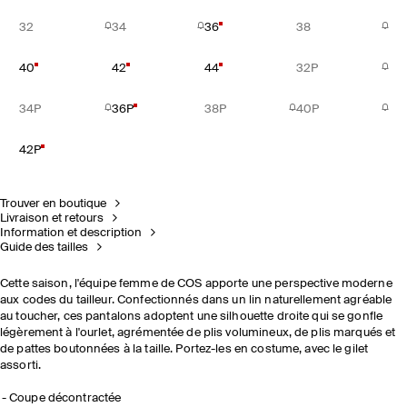
32
34
36
38
40
42
44
32P
34P
36P
38P
40P
42P
Trouver en boutique
Livraison et retours
Information et description
Guide des tailles
Cette saison, l'équipe femme de COS apporte une perspective moderne
aux codes du tailleur. Confectionnés dans un lin naturellement agréable
au toucher, ces pantalons adoptent une silhouette droite qui se gonfle
légèrement à l'ourlet, agrémentée de plis volumineux, de plis marqués et
de pattes boutonnées à la taille. Portez-les en costume, avec le gilet
assorti.
Coupe décontractée