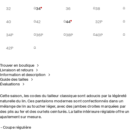
32
34
36
38
40
42
44
32P
34P
36P
38P
40P
42P
Trouver en boutique
Livraison et retours
Information et description
Guide des tailles
Évaluations
Cette saison, les codes du tailleur classique sont adoucis par la légèreté
naturelle du lin. Ces pantalons modernes sont confectionnés dans un
mélange de lin au toucher léger, avec des jambes droites marquées par
des plis au fer et des ourlets ceinturés. La taille intérieure réglable offre un
ajustement sur mesure.
Coupe régulière