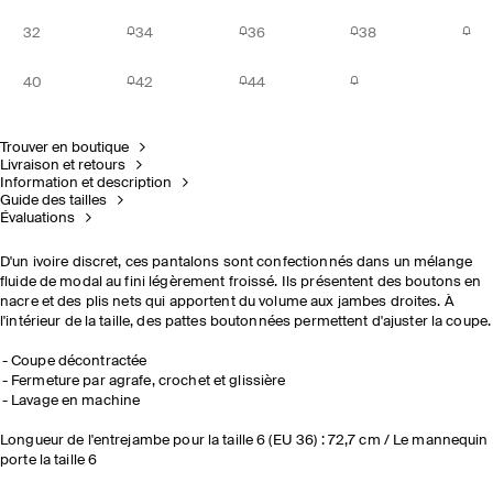
32
34
36
38
40
42
44
Trouver en boutique
Livraison et retours
Information et description
Guide des tailles
Évaluations
D'un ivoire discret, ces pantalons sont confectionnés dans un mélange
fluide de modal au fini légèrement froissé. Ils présentent des boutons en
nacre et des plis nets qui apportent du volume aux jambes droites. À
l'intérieur de la taille, des pattes boutonnées permettent d'ajuster la coupe.
Coupe décontractée
Fermeture par agrafe, crochet et glissière
Lavage en machine
Longueur de l'entrejambe pour la taille 6 (EU 36) : 72,7 cm / Le mannequin
porte la taille 6