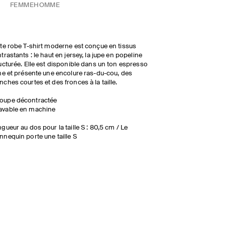
FEMME
HOMME
te robe T-shirt moderne est conçue en tissus
trastants : le haut en jersey, la jupe en popeline
ucturée. Elle est disponible dans un ton espresso
he et présente une encolure ras-du-cou, des
ches courtes et des fronces à la taille.
oupe décontractée
avable en machine
gueur au dos pour la taille S : 80,5 cm / Le
nequin porte une taille S