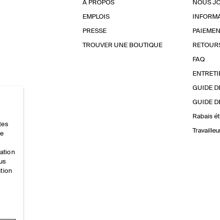
À PROPOS
NOUS J
EMPLOIS
INFORMA
PRESSE
PAIEMEN
TROUVER UNE BOUTIQUE
RETOUR
FAQ
ENTRETI
GUIDE D
GUIDE D
Rabais ét
tes
Travaille
ce
mation
ous
ation