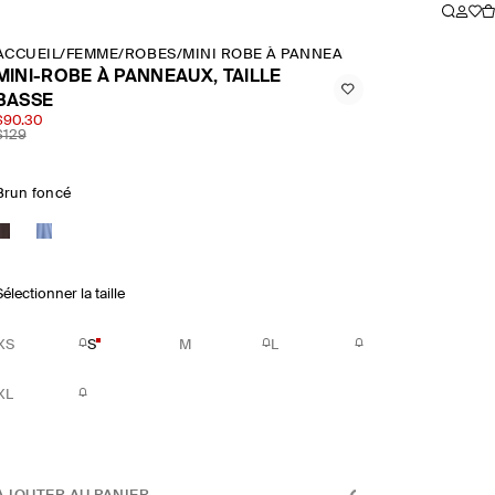
ACCUEIL
/
FEMME
/
ROBES
/
MINI ROBE À PANNEAUX, TAILLE BASSE
MINI-ROBE À PANNEAUX, TAILLE
BASSE
$90.30
$129
Brun foncé
électionner la taille
XS
S
M
L
XL