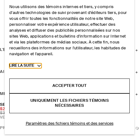
Nous utilisons des témoins internes et tiers, y compris
d'autres technologies de suivi provenant d'éditeurs tiers, pour
vous offrir toutes les fonctionnalités de notre site Web,
personnaliser votre expérience utilisateur, effectuer des
analyses et diffuser des publicités personnalisées sur nos
sites Web, applications et bulletins d'information sur Internet
et via les plateformes de médias sociaux. À cette fin, nous
recueillons des informations sur l'utilisateur, les habitudes de
L'ENTREPRISE
navigation et l'appareil.
Toggle more cookie information
LIRE LA SUITE
AIDE
ACCEPTER TOUT
MENTIONS LÉGALES
UNIQUEMENT LES FICHIERS TÉMOINS
SERRE-TÊTE EFFET ÉCAILLE DE TORTUE
NÉCESSAIRES
$27.30
$39
VENTE FINALE − AUCUN RETOUR | 30% OFF
Paramètres des fichiers témoins et des services
PRÉVENEZ-MOI