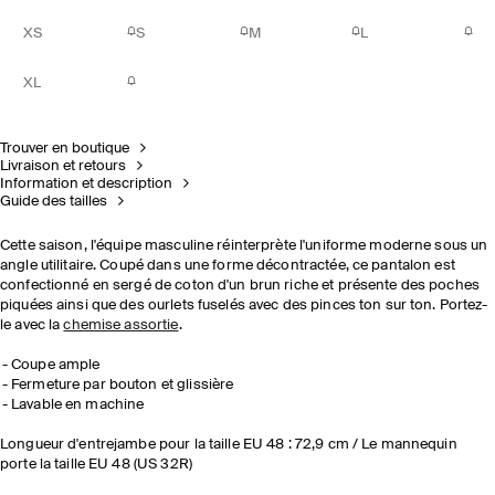
XS
S
M
L
XL
Trouver en boutique
Livraison et retours
Information et description
Guide des tailles
Cette saison, l'équipe masculine réinterprète l'uniforme moderne sous un
angle utilitaire. Coupé dans une forme décontractée, ce pantalon est
confectionné en sergé de coton d'un brun riche et présente des poches
piquées ainsi que des ourlets fuselés avec des pinces ton sur ton. Portez-
le avec la
chemise assortie
.
Coupe ample
Fermeture par bouton et glissière
Lavable en machine
Longueur d'entrejambe pour la taille EU 48 : 72,9 cm / Le mannequin
porte la taille EU 48 (US 32R)