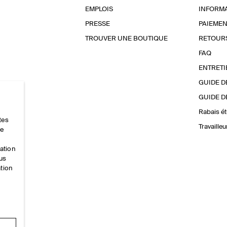
EMPLOIS
INFORMA
PRESSE
PAIEMEN
TROUVER UNE BOUTIQUE
RETOUR
FAQ
ENTRETI
GUIDE D
GUIDE D
Rabais ét
tes
Travaille
ce
mation
ous
ation