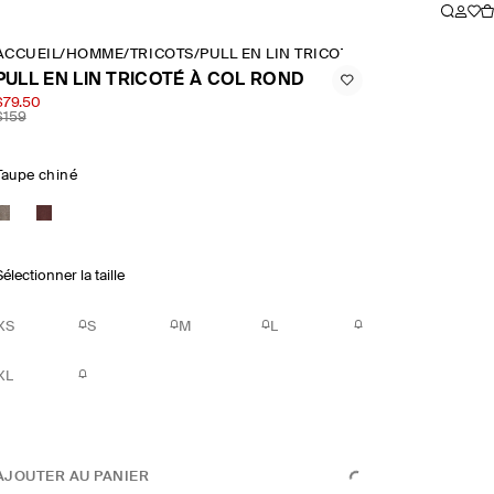
ACCUEIL
/
HOMME
/
TRICOTS
/
PULL EN LIN TRICOTÉ À COL ROND
PULL EN LIN TRICOTÉ À COL ROND
$79.50
$159
Taupe chiné
électionner la taille
XS
S
M
L
XL
AJOUTER AU PANIER