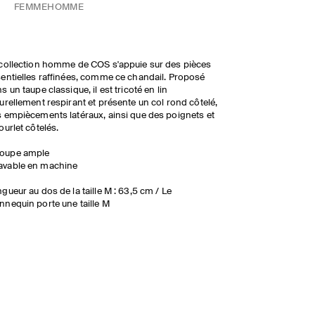
FEMME
HOMME
collection homme de COS s'appuie sur des pièces
entielles raffinées, comme ce chandail. Proposé
s un taupe classique, il est tricoté en lin
urellement respirant et présente un col rond côtelé,
 empiècements latéraux, ainsi que des poignets et
ourlet côtelés.
oupe ample
avable en machine
gueur au dos de la taille M : 63,5 cm / Le
nequin porte une taille M