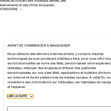
Restez au courant des nouveaux défilés, des
événements et des offres exclusives.
S’INSCRIRE
AVANT DE COMMENCER À MAGASINER
Nous utilisons des témoins internes et tiers, y compris d'autres
technologies de suivi provenant d'éditeurs tiers, pour vous offrir tou
les fonctionnalités de notre site Web, personnaliser votre expérien
utilisateur, effectuer des analyses et diffuser des publicités
personnalisées sur nos sites Web, applications et bulletins d'infor
sur Internet et via les plateformes de médias sociaux. À cette fin, n
recueillons des informations sur l'utilisateur, les habitudes de navig
et l'appareil.
Toggle more cookie information
LIRE LA SUITE