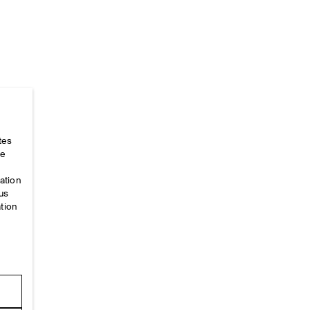
tes
Accueil
/
_looks
/
Ss26 Runway Looks
/
Ss26look6
ce
mation
ous
ation