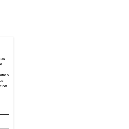
tes
Accueil
/
_looks
/
Ss26 Runway Looks
/
Ss26look2
ce
mation
ous
ation