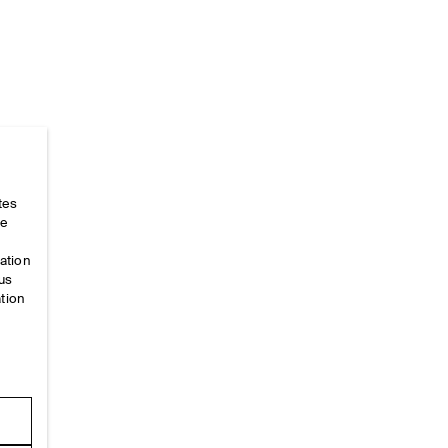
tes
Accueil
/
_looks
/
Ss26 Runway Looks
/
Ss26look18
ce
mation
ous
ation