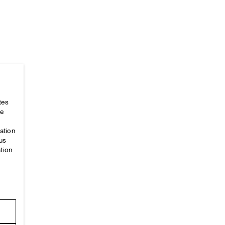
Accueil
/
_looks
/
Ss26 Runway Looks
/
Ss26look17
tes
ce
mation
ous
ation