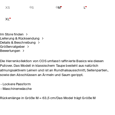
XS
S
M
L
XL
Im Store finden
Lieferung & Rücksendung
Details & Beschreibung
Größenratgeber
Bewertungen
Die Herrenkollektion von COS umfasst raffinierte Basics wie diesen
Pullover. Das Modell in klassischem Taupe besteht aus natürlich
atmungsaktivem Leinen und ist an Rundhalsausschnitt, Seitenpartien,
sowie den Abschlüssen an Ärmeln und Saum gerippt.
Lockere Passform
Maschinenwäsche
Rückenlänge in Größe M = 63,5 cm/Das Model trägt Größe M