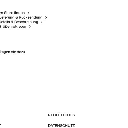
Im Store finden
Lieferung & Rücksendung
Details & Beschreibung
Größenratgeber
Tragen sie dazu
RECHTLICHES
T
DATENSCHUTZ