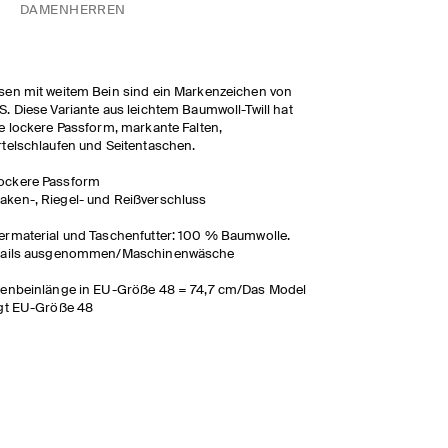
DAMEN
HERREN
en mit weitem Bein sind ein Markenzeichen von
. Diese Variante aus leichtem Baumwoll-Twill hat
e lockere Passform, markante Falten,
telschlaufen und Seitentaschen.
ockere Passform
aken-, Riegel- und Reißverschluss
rmaterial und Taschenfutter: 100 % Baumwolle.
tails ausgenommen/Maschinenwäsche
enbeinlänge in EU-Größe 48 = 74,7 cm/Das Model
gt EU-Größe 48