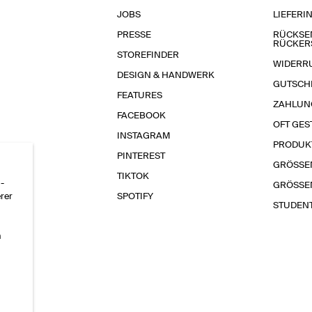
JOBS
LIEFERI
PRESSE
RÜCKSE
RÜCKER
STOREFINDER
WIDERR
DESIGN & HANDWERK
GUTSCH
FEATURES
ZAHLUN
FACEBOOK
OFT GES
INSTAGRAM
PRODUK
PINTEREST
GRÖSSE
TIKTOK
-
GRÖSSE
erer
SPOTIFY
STUDEN
n