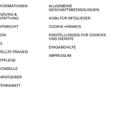
NFORMATIONEN
ALLGEMEINE
GESCHÄFTSBEDINGUNGEN
NDUNG &
STATTUNG
AGBs FÜR MITGLIEDER
UFSRECHT
COOKIE-HINWEIS
EIN
EINSTELLUNGEN FÜR COOKIES
UND DIENSTE
G
EINGABEHILFE
TELLTE FRAGEN
IMPRESSUM
TPFLEGE
NTABELLE
NRATGEBER
TENRABATT