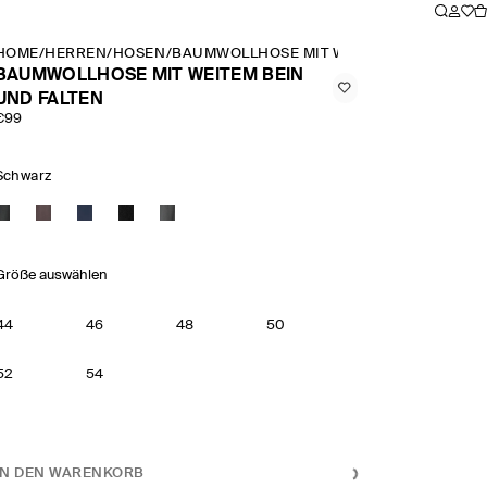
HOME
/
HERREN
/
HOSEN
/
BAUMWOLLHOSE MIT WEITEM BEIN UND F
BAUMWOLLHOSE MIT WEITEM BEIN
UND FALTEN
€99
Schwarz
Größe auswählen
44
46
48
50
52
54
IN DEN WARENKORB