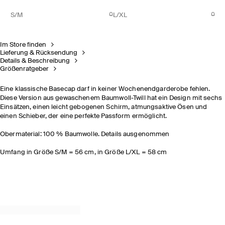
S/M
L/XL
Im Store finden
Lieferung & Rücksendung
Details & Beschreibung
Größenratgeber
Eine klassische Basecap darf in keiner Wochenendgarderobe fehlen.
Diese Version aus gewaschenem Baumwoll-Twill hat ein Design mit sechs
Einsätzen, einen leicht gebogenen Schirm, atmungsaktive Ösen und
einen Schieber, der eine perfekte Passform ermöglicht.
Obermaterial: 100 % Baumwolle. Details ausgenommen
Umfang in Größe S/M = 56 cm, in Größe L/XL = 58 cm