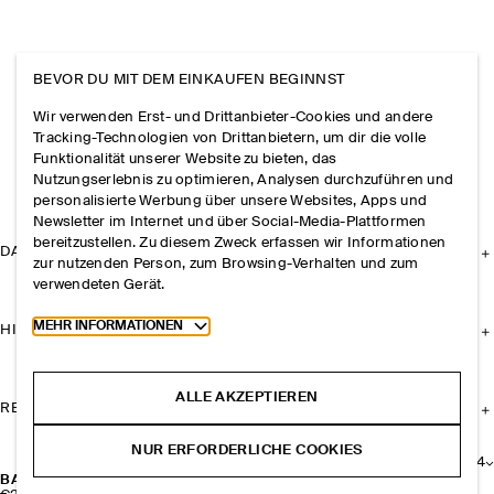
BEVOR DU MIT DEM EINKAUFEN BEGINNST
Wir verwenden Erst- und Drittanbieter-Cookies und andere
Tracking-Technologien von Drittanbietern, um dir die volle
Funktionalität unserer Website zu bieten, das
Nutzungserlebnis zu optimieren, Analysen durchzuführen und
personalisierte Werbung über unsere Websites, Apps und
Newsletter im Internet und über Social-Media-Plattformen
bereitzustellen. Zu diesem Zweck erfassen wir Informationen
DAS UNTERNEHMEN
zur nutzenden Person, zum Browsing-Verhalten und zum
verwendeten Gerät.
Toggle more cookie information
MEHR INFORMATIONEN
HILFE
ALLE AKZEPTIEREN
RECHTLICHES
NUR ERFORDERLICHE COOKIES
+
4
BASECAP AUS BAUMWOLL-TWILL