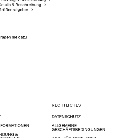
Lieferung & Rücksendung
Details & Beschreibung
Größenratgeber
Tragen sie dazu
RECHTLICHES
T
DATENSCHUTZ
NFORMATIONEN
ALLGEMEINE
GESCHÄFTSBEDINGUNGEN
NDUNG &