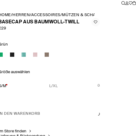
HOME
/
HERREN
/
ACCESSOIRES
/
MÜTZEN & SCHALS
/
BASECAP AUS 
BASECAP AUS BAUMWOLL-TWILL
€29
Grün
Größe auswählen
S/M
L/XL
IN DEN WARENKORB
Im Store finden