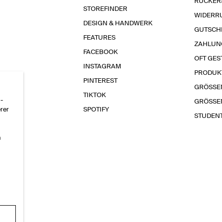
RÜCKER
STOREFINDER
WIDERR
DESIGN & HANDWERK
GUTSCH
FEATURES
ZAHLUN
FACEBOOK
OFT GES
INSTAGRAM
PRODUK
PINTEREST
GRÖSSE
TIKTOK
-
GRÖSSE
erer
SPOTIFY
STUDEN
n