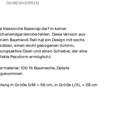
DAMEN
HERREN
e klassische Basecap darf in keiner
henendgarderobe fehlen. Diese Version aus
nem Baumwoll-Twill hat ein Design mit sechs
sätzen, einen leicht gebogenen Schirm,
ungsaktive Ösen und einen Schieber, der eine
fekte Passform ermöglicht.
rmaterial: 100 % Baumwolle. Details
sgenommen
ang in Größe S/M = 56 cm, in Größe L/XL = 58 cm