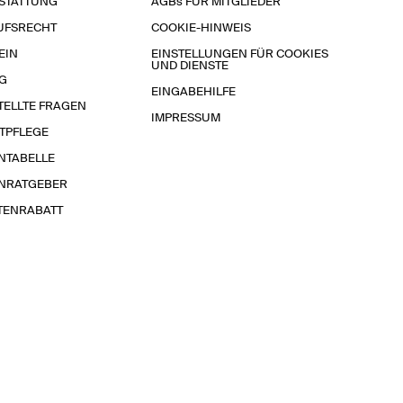
STATTUNG
AGBs FÜR MITGLIEDER
UFSRECHT
COOKIE-HINWEIS
EIN
EINSTELLUNGEN FÜR COOKIES
UND DIENSTE
G
EINGABEHILFE
TELLTE FRAGEN
IMPRESSUM
TPFLEGE
NTABELLE
NRATGEBER
TENRABATT