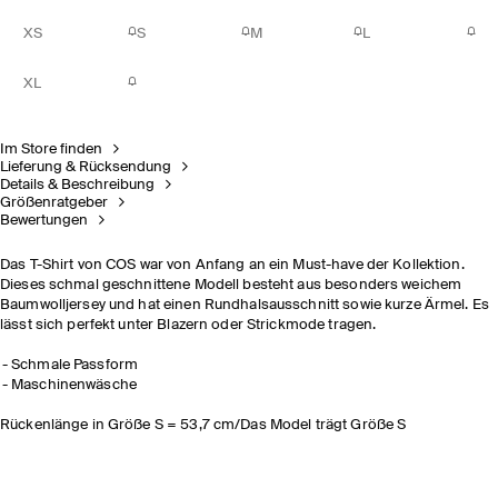
XS
S
M
L
XL
Im Store finden
Lieferung & Rücksendung
Details & Beschreibung
Größenratgeber
Bewertungen
Das T-Shirt von COS war von Anfang an ein Must-have der Kollektion.
Dieses schmal geschnittene Modell besteht aus besonders weichem
Baumwolljersey und hat einen Rundhalsausschnitt sowie kurze Ärmel. Es
lässt sich perfekt unter Blazern oder Strickmode tragen.
Schmale Passform
Maschinenwäsche
Rückenlänge in Größe S = 53,7 cm/Das Model trägt Größe S