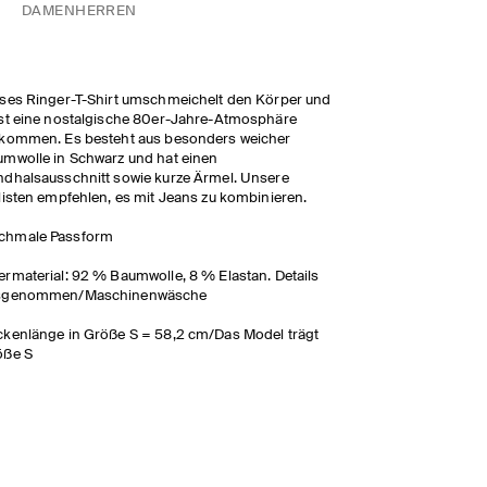
DAMEN
HERREN
ses Ringer-T-Shirt umschmeichelt den Körper und
st eine nostalgische 80er-Jahre-Atmosphäre
fkommen. Es besteht aus besonders weicher
mwolle in Schwarz und hat einen
dhalsausschnitt sowie kurze Ärmel. Unsere
listen empfehlen, es mit Jeans zu kombinieren.
chmale Passform
rmaterial: 92 % Baumwolle, 8 % Elastan. Details
sgenommen/Maschinenwäsche
kenlänge in Größe S = 58,2 cm/Das Model trägt
öße S