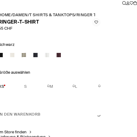
HOME
/
DAMEN
/
T SHIRTS & TANKTOPS
/
RINGER T SHIRT
RINGER-T-SHIRT
55 CHF
Schwarz
Größe auswählen
XS
S
M
L
IN DEN WARENKORB
Im Store finden