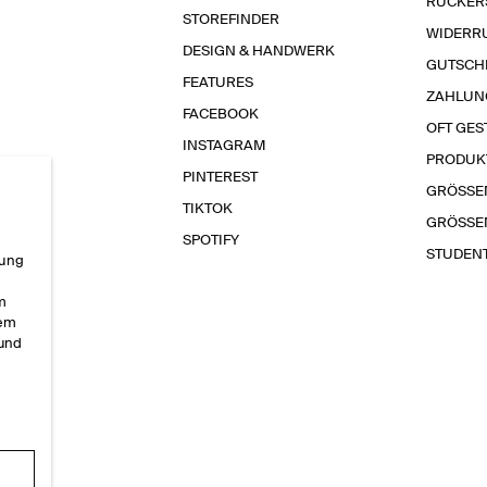
RÜCKER
STOREFINDER
WIDERR
DESIGN & HANDWERK
GUTSCH
FEATURES
ZAHLUN
FACEBOOK
OFT GES
INSTAGRAM
PRODUK
PINTEREST
GRÖSSE
TIKTOK
GRÖSSE
SPOTIFY
STUDEN
rung
im
sem
 und