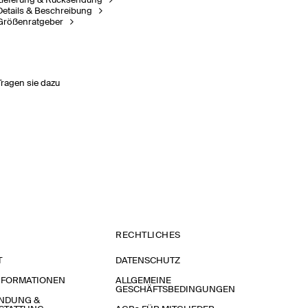
Lieferung & Rücksendung
Details & Beschreibung
Größenratgeber
Tragen sie dazu
RECHTLICHES
T
DATENSCHUTZ
NFORMATIONEN
ALLGEMEINE
GESCHÄFTSBEDINGUNGEN
NDUNG &