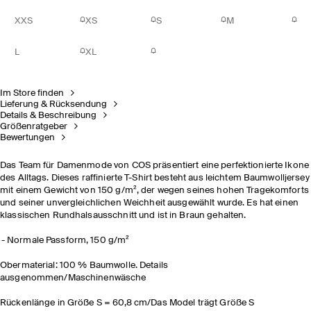
XXS
XS
S
M
L
XL
Im Store finden
Lieferung & Rücksendung
Details & Beschreibung
Größenratgeber
Bewertungen
Das Team für Damenmode von COS präsentiert eine perfektionierte Ikone
des Alltags. Dieses raffinierte T-Shirt besteht aus leichtem Baumwolljersey
mit einem Gewicht von 150 g/m², der wegen seines hohen Tragekomforts
und seiner unvergleichlichen Weichheit ausgewählt wurde. Es hat einen
klassischen Rundhalsausschnitt und ist in Braun gehalten.
Normale Passform, 150 g/m²
Obermaterial: 100 % Baumwolle. Details
ausgenommen/Maschinenwäsche
Rückenlänge in Größe S = 60,8 cm/Das Model trägt Größe S