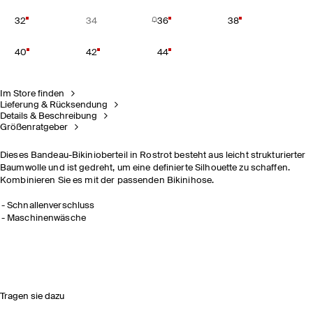
32
34
36
38
40
42
44
Im Store finden
Lieferung & Rücksendung
Details & Beschreibung
Größenratgeber
Dieses Bandeau-Bikinioberteil in Rostrot besteht aus leicht strukturierter
Baumwolle und ist gedreht, um eine definierte Silhouette zu schaffen.
Kombinieren Sie es mit der passenden Bikinihose.
Schnallenverschluss
Maschinenwäsche
Tragen sie dazu