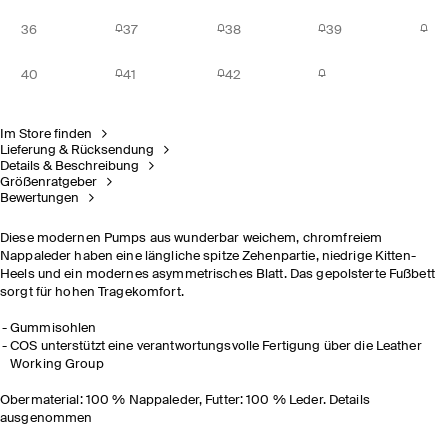
36
37
38
39
40
41
42
Im Store finden
Lieferung & Rücksendung
Details & Beschreibung
Größenratgeber
Bewertungen
Diese modernen Pumps aus wunderbar weichem, chromfreiem
Nappaleder haben eine längliche spitze Zehenpartie, niedrige Kitten-
Heels und ein modernes asymmetrisches Blatt. Das gepolsterte Fußbett
sorgt für hohen Tragekomfort.
Gummisohlen
COS unterstützt eine verantwortungsvolle Fertigung über die Leather
Working Group
Obermaterial: 100 % Nappaleder, Futter: 100 % Leder. Details
ausgenommen