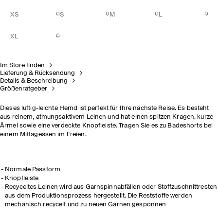
XS
S
M
L
XL
Im Store finden
Lieferung & Rücksendung
Details & Beschreibung
Größenratgeber
Dieses luftig-leichte Hemd ist perfekt für Ihre nächste Reise. Es besteht
aus reinem, atmungsaktivem Leinen und hat einen spitzen Kragen, kurze
Ärmel sowie eine verdeckte Knopfleiste. Tragen Sie es zu Badeshorts bei
einem Mittagessen im Freien.
Normale Passform
Knopfleiste
Recyceltes Leinen wird aus Garnspinnabfällen oder Stoffzuschnittresten
aus dem Produktionsprozess hergestellt. Die Reststoffe werden
mechanisch recycelt und zu neuen Garnen gesponnen