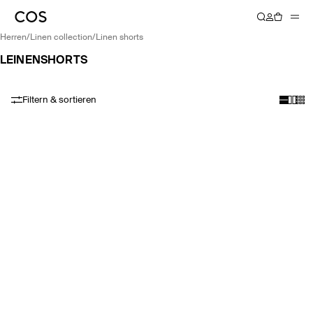
herren
/
linen collection
/
linen shorts
LEINENSHORTS
Filtern & sortieren