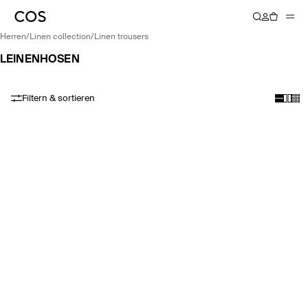
herren
/
linen collection
/
linen trousers
LEINENHOSEN
Filtern & sortieren