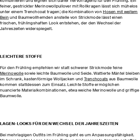
kombinieren und eignen sich daher hervorragend für den Frühling. Ein
feiner, gestrickter Merinowollpullover mit Rollkragen lässt sich mühelos
unter einem Trenchcoat tragen; die Kombination von
Hosen mit weitem
Bein
und Baumwollhemden anstelle von Strickmode lässt einen
frischen, frühlingshaften Look entstehen, der den Wechsel der
Jahreszeiten widerspiegelt.
LEICHTERE STOFFE
Für den Frühling empfehlen wir statt schwerer Strickmode feine
Merinowolle
sowie leichte Baumwolle und Seide. Wattierte Mäntel bleiben
im Schrank, kastenförmige Wolljacken und
Trenchcoats
aus Baumwolle
kommen stattdessen zum Einsatz. Leichte Stoffe ermöglichen
nuancierte Materialkombinationen, etwa weiche Merinowolle und griffige
Baumwolle.
LAGEN-LOOKS FÜR DEN WECHSEL DER JAHRESZEITEN
Bei mehrlagigen Outfits im Frühling geht es um Anpassungsfähigkeit.