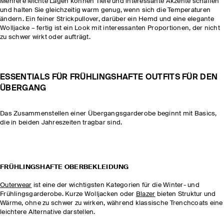
Mehrere leichte Lagen können Tiefe und interessante Akzente schaffen
und halten Sie gleichzeitig warm genug, wenn sich die Temperaturen
ändern. Ein feiner Strickpullover, darüber ein Hemd und eine elegante
Wolljacke – fertig ist ein Look mit interessanten Proportionen, der nicht
zu schwer wirkt oder aufträgt.
ESSENTIALS FÜR FRÜHLINGSHAFTE OUTFITS FÜR DEN
ÜBERGANG
Das Zusammenstellen einer Übergangsgarderobe beginnt mit Basics,
die in beiden Jahreszeiten tragbar sind.
FRÜHLINGSHAFTE OBERBEKLEIDUNG
Outerwear
ist eine der wichtigsten Kategorien für die Winter- und
Frühlingsgarderobe. Kurze Wolljacken oder
Blazer
bieten Struktur und
Wärme, ohne zu schwer zu wirken, während klassische Trenchcoats eine
leichtere Alternative darstellen.