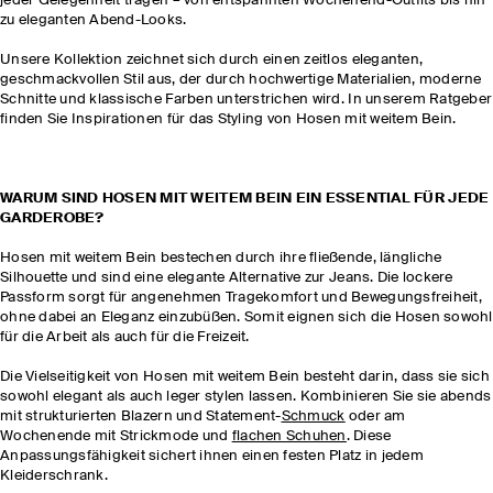
jeder Gelegenheit tragen – von entspannten Wochenend-Outfits bis hin
zu eleganten Abend-Looks.
Unsere Kollektion zeichnet sich durch einen zeitlos eleganten,
geschmackvollen Stil aus, der durch hochwertige Materialien, moderne
Schnitte und klassische Farben unterstrichen wird. In unserem Ratgeber
finden Sie Inspirationen für das Styling von Hosen mit weitem Bein.
WARUM SIND HOSEN MIT WEITEM BEIN EIN ESSENTIAL FÜR JEDE
GARDEROBE?
Hosen mit weitem Bein bestechen durch ihre fließende, längliche
Silhouette und sind eine elegante Alternative zur Jeans. Die lockere
Passform sorgt für angenehmen Tragekomfort und Bewegungsfreiheit,
ohne dabei an Eleganz einzubüßen. Somit eignen sich die Hosen sowohl
für die Arbeit als auch für die Freizeit.
Die Vielseitigkeit von Hosen mit weitem Bein besteht darin, dass sie sich
sowohl elegant als auch leger stylen lassen. Kombinieren Sie sie abends
mit strukturierten Blazern und Statement-
Schmuck
oder am
Wochenende mit Strickmode und
flachen Schuhen
. Diese
Anpassungsfähigkeit sichert ihnen einen festen Platz in jedem
Kleiderschrank.