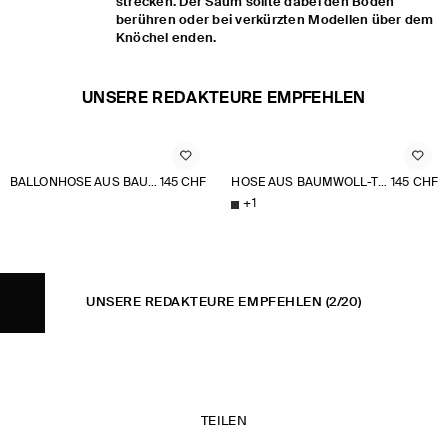
strecken. Der Saum sollte dabei den Boden
berühren oder bei verkürzten Modellen über dem
Knöchel enden.
UNSERE REDAKTEURE EMPFEHLEN
BALLONHOSE AUS BAUMWOLL-MIX MIT FALTEN
145 CHF
HOSE AUS BAUMWOLL-TWILL MIT WEITEM BEIN
145 CHF
+
1
UNSERE REDAKTEURE EMPFEHLEN
(2/20)
TEILEN