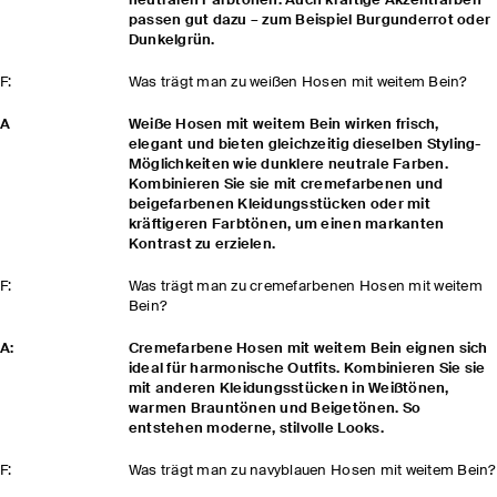
neutralen Farbtönen. Auch kräftige Akzentfarben
passen gut dazu – zum Beispiel Burgunderrot oder
Dunkelgrün.
F:
Was trägt man zu weißen Hosen mit weitem Bein?
A
Weiße Hosen mit weitem Bein wirken frisch,
elegant und bieten gleichzeitig dieselben Styling-
Möglichkeiten wie dunklere neutrale Farben.
Kombinieren Sie sie mit cremefarbenen und
beigefarbenen Kleidungsstücken oder mit
kräftigeren Farbtönen, um einen markanten
Kontrast zu erzielen.
F:
Was trägt man zu cremefarbenen Hosen mit weitem
Bein?
A:
Cremefarbene Hosen mit weitem Bein eignen sich
ideal für harmonische Outfits. Kombinieren Sie sie
mit anderen Kleidungsstücken in Weißtönen,
warmen Brauntönen und Beigetönen. So
entstehen moderne, stilvolle Looks.
F:
Was trägt man zu navyblauen Hosen mit weitem Bein?