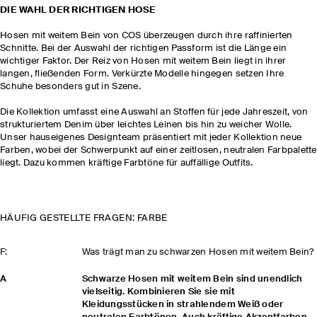
DIE WAHL DER RICHTIGEN HOSE
Hosen mit weitem Bein von COS überzeugen durch ihre raffinierten
Schnitte. Bei der Auswahl der richtigen Passform ist die Länge ein
wichtiger Faktor. Der Reiz von Hosen mit weitem Bein liegt in ihrer
langen, fließenden Form. Verkürzte Modelle hingegen setzen Ihre
Schuhe besonders gut in Szene.
Die Kollektion umfasst eine Auswahl an Stoffen für jede Jahreszeit, von
strukturiertem Denim über leichtes Leinen bis hin zu weicher Wolle.
Unser hauseigenes Designteam präsentiert mit jeder Kollektion neue
Farben, wobei der Schwerpunkt auf einer zeitlosen, neutralen Farbpalette
liegt. Dazu kommen kräftige Farbtöne für auffällige Outfits.
HÄUFIG GESTELLTE FRAGEN: FARBE
F:
Was trägt man zu schwarzen Hosen mit weitem Bein?
A
Schwarze Hosen mit weitem Bein sind unendlich
vielseitig. Kombinieren Sie sie mit
Kleidungsstücken in strahlendem Weiß oder