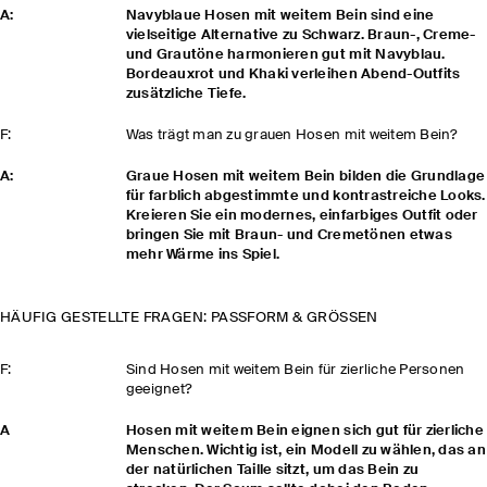
A:
Navyblaue Hosen mit weitem Bein sind eine
vielseitige Alternative zu Schwarz. Braun-, Creme-
und Grautöne harmonieren gut mit Navyblau.
Bordeauxrot und Khaki verleihen Abend-Outfits
zusätzliche Tiefe.
F:
Was trägt man zu grauen Hosen mit weitem Bein?
A:
Graue Hosen mit weitem Bein bilden die Grundlage
für farblich abgestimmte und kontrastreiche Looks.
Kreieren Sie ein modernes, einfarbiges Outfit oder
bringen Sie mit Braun- und Cremetönen etwas
mehr Wärme ins Spiel.
HÄUFIG GESTELLTE FRAGEN: PASSFORM & GRÖSSEN
F:
Sind Hosen mit weitem Bein für zierliche Personen
geeignet?
A
Hosen mit weitem Bein eignen sich gut für zierliche
Menschen. Wichtig ist, ein Modell zu wählen, das an
der natürlichen Taille sitzt, um das Bein zu