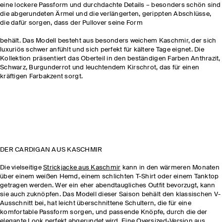
eine lockere Passform und durchdachte Details – besonders schön sind
die abgerundeten Ärmel und die verlängerten, gerippten Abschlüsse,
die dafür sorgen, dass der Pullover seine Form
behält. Das Modell besteht aus besonders weichem Kaschmir, der sich
luxuriös schwer anfühlt und sich perfekt für kältere Tage eignet. Die
Kollektion präsentiert das Oberteil in den beständigen Farben Anthrazit,
Schwarz, Burgunderrot und leuchtendem Kirschrot, das für einen
kräftigen Farbakzent sorgt.
DER CARDIGAN AUS KASCHMIR
Die vielseitige
Strickjacke aus Kaschmir
kann in den wärmeren Monaten
über einem weißen Hemd, einem schlichten T-Shirt oder einem Tanktop
getragen werden. Wer ein eher abendtaugliches Outfit bevorzugt, kann
sie auch zuknöpfen. Das Modell dieser Saison behält den klassischen V-
Ausschnitt bei, hat leicht überschnittene Schultern, die für eine
komfortable Passform sorgen, und passende Knöpfe, durch die der
elegante Look perfekt abgerundet wird. Eine Oversized-Version aus