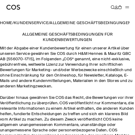
HOME
/
KUNDENSERVICE
/
ALLGEMEINE GESCHÄFTSBEDINGUNGEN 
ALLGEMEINE GESCHÄFTSBEDINGUNGEN FÜR
KUNDENBEWERTUNGEN
Mit der Abgabe einer Kundenbewertung für einen unserer Artikel über
unseren Service gewähren Sie COS durch H&M Hennes & Mauritz GBC
AB [556070-1715], im Folgenden „COS“ genannt, eine nicht-exklusive,
gebührenfreie, weltweite Lizenz zur Verwendung Ihrer schriftlichen
Bewertungen für Marketing- und/oder Werbezwecke einschließlich und
ohne Einschränkung für den Onlineshop, für Newsletter, Kataloge, E-
Mails und andere Kundenmitteilungen, Materialien in den Stores und zu
anderen Marketingzwecken.
Darüber hinaus gewähren Sie COS das Recht, die Bewertungen vor ihrer
Veröffentlichung zu überprüfen. COS veröffentlicht nur Kommentare, die
relevante Informationen zu einem Artikel enthalten, die anderen Kunden
helfen, fundierte Entscheidungen zu treffen und sich ein klareres Bild
vom Artikel zu machen. Zu diesem Zweck veröffentlicht COS keine
allgemein unangemessenen Kommentare, unanständige oder
unangemessene Sprache oder personenbezogene Daten. COS