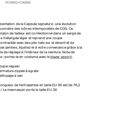
FEMME
HOMME
sentation de la Capsule signature : une évolution
sonnière des icônes intemporelles de COS. Ce
talon de tailleur est confectionné dans un sergé de
ne mélangée léger et reprend une coupe
ontractée avec des plis nets sur le devant et de
ges jambes. Ajustez-le à votre convenance grâce à la
te de réglage à l’intérieur de la ceinture. Note de
le : portez-le en costume avec le
blazer assorti
.
oupe regular
ermeture zippée à agrafe
ettoyage à sec
longueur de l'entrejambe en taille EU 36 est de 76,2
/ Le mannequin porte la taille EU 36