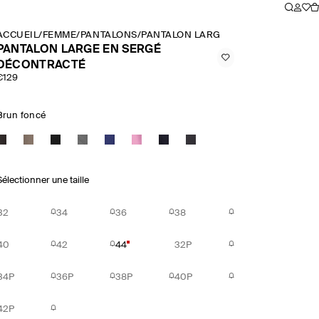
ACCUEIL
/
FEMME
/
PANTALONS
/
PANTALON LARGE EN SERGÉ DÉCON
PANTALON LARGE EN SERGÉ
DÉCONTRACTÉ
€129
Brun foncé
Sélectionner une taille
32
34
36
38
40
42
44
32P
34P
36P
38P
40P
42P