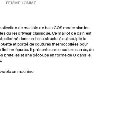
FEMME
HOMME
collection de maillots de bain COS modernise les
es du resortwear classique. Ce maillot de bain est
fectionné dans un tissu structuré qui sculpte la
houette et bordé de coutures thermocollées pour
 finition épurée. Il présente une encolure carrée, de
es bretelles et une découpe en forme de U dans le
.
avable en machine