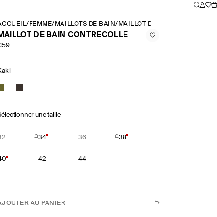
ACCUEIL
/
FEMME
/
MAILLOTS DE BAIN
/
MAILLOT DE BAIN CONTRECOL
MAILLOT DE BAIN CONTRECOLLÉ
€59
Kaki
Sélectionner une taille
32
34
36
38
40
42
44
AJOUTER AU PANIER