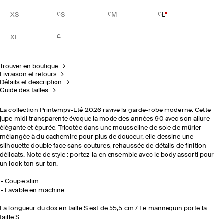
XS
S
M
L
XL
Trouver en boutique
Livraison et retours
Détails et description
Guide des tailles
La collection Printemps-Été 2026 ravive la garde-robe moderne. Cette
jupe midi transparente évoque la mode des années 90 avec son allure
élégante et épurée. Tricotée dans une mousseline de soie de mûrier
mélangée à du cachemire pour plus de douceur, elle dessine une
silhouette double face sans coutures, rehaussée de détails de finition
délicats. Note de style : portez-la en ensemble avec le body assorti pour
un look ton sur ton.
Coupe slim
Lavable en machine
La longueur du dos en taille S est de 55,5 cm / Le mannequin porte la
taille S