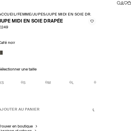
ACCUEIL
/
FEMME
/
JUPES
/
JUPE MIDI EN SOIE DRAPÉE
JUPE MIDI EN SOIE DRAPÉE
€249
Café noir
Sélectionner une taille
XS
S
M
L
AJOUTER AU PANIER
Trouver en boutique