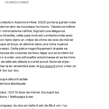
FEMME
HOMME
collection Automne-Hiver 2025 porte la garde-robe
erne vers de nouveaux horizons : l’essence même
n minimalisme raffiné. Signant une élégance
ontractée, cette jupe midi est confectionnée avec
oir-faire dans un crêpe de chine de soie de mûrier
ueux et doux, et décliné dans une riche nuance
resso. Cette pièce magnifiquement drapée se
pose de couches de tissu léger qui se tordent de
on à créer une silhouette volumineuse et se termine
 de délicats détails à ourlet pincé. Note de style :
tez-la en ensemble avec le
top assorti
pour créer un
k ton sur ton.
oupe décontractée
einture élastiquée
ière : 100 % Soie de mûrier. Excluant les
itions / Nettoyage à sec
longueur du dos en taille S est de 86,4 cm / Le