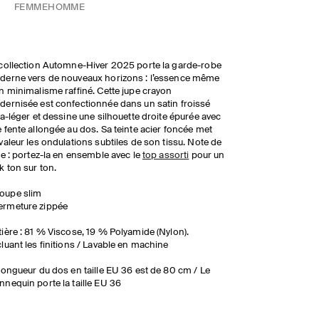
FEMME
HOMME
collection Automne-Hiver 2025 porte la garde-robe
erne vers de nouveaux horizons : l’essence même
n minimalisme raffiné. Cette jupe crayon
ernisée est confectionnée dans un satin froissé
ra-léger et dessine une silhouette droite épurée avec
 fente allongée au dos. Sa teinte acier foncée met
valeur les ondulations subtiles de son tissu. Note de
le : portez-la en ensemble avec le
top assorti
pour un
k ton sur ton.
oupe slim
ermeture zippée
ière : 81 % Viscose, 19 % Polyamide (Nylon).
luant les finitions / Lavable en machine
longueur du dos en taille EU 36 est de 80 cm / Le
nequin porte la taille EU 36