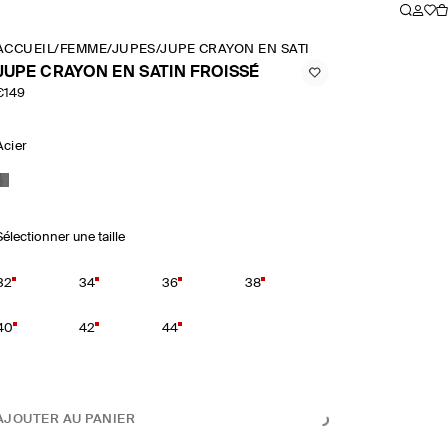
ACCUEIL
/
FEMME
/
JUPES
/
JUPE CRAYON EN SATIN FROISSÉ
JUPE CRAYON EN SATIN FROISSÉ
€149
Acier
Sélectionner une taille
32
34
36
38
40
42
44
AJOUTER AU PANIER