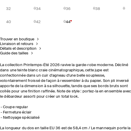
32
34
36
38
40
42
44
Trouver en boutique
Livraison et retours
Détails et description
Guide des tailles
La collection Printemps-Été 2026 ravive la garde-robe moderne. Décliné
dans une teinte blanc craie cinématographique, cette jupe est
confectionnée dans un cuir d'agneau d'une belle souplesse,
volontairement froissé de façon à ressembler à du papier. Son pli inversé
apporte de la dimension à sa silhouette, tandis que ses bords bruts sont
collés pour une finition raffinée. Note de style : portez-la en ensemble ave
le débardeur assorti pour créer un total look.
Coupe regular
Fermeture éclair
Nettoyage spécialisé
La longueur du dos en taille EU 36 est de 58,4 cm / Le mannequin porte la