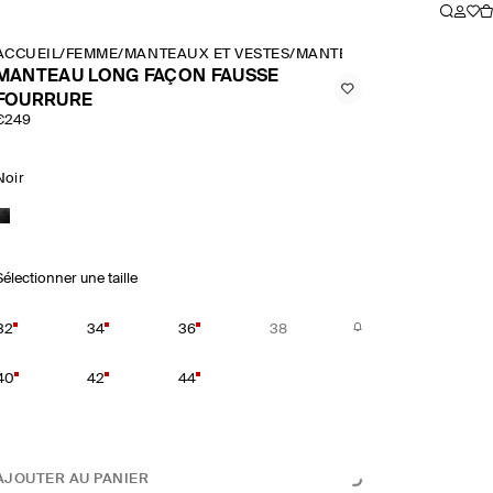
ACCUEIL
/
FEMME
/
MANTEAUX ET VESTES
/
MANTEAU LONG FAÇON F
MANTEAU LONG FAÇON FAUSSE
FOURRURE
€249
Noir
Sélectionner une taille
32
34
36
38
40
42
44
AJOUTER AU PANIER