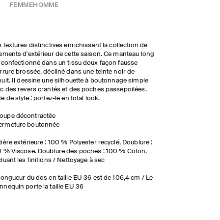
FEMME
HOMME
 textures distinctives enrichissent la collection de
ements d'extérieur de cette saison. Ce manteau long
 confectionné dans un tissu doux façon fausse
rrure brossée, décliné dans une teinte noir de
uit. Il dessine une silhouette à boutonnage simple
c des revers crantés et des poches passepoilées.
e de style : portez-le en total look.
oupe décontractée
ermeture boutonnée
ière extérieure : 100 % Polyester recyclé, Doublure :
 % Viscose. Doublure des poches : 100 % Coton.
luant les finitions / Nettoyage à sec
longueur du dos en taille EU 36 est de 106,4 cm / Le
nequin porte la taille EU 36