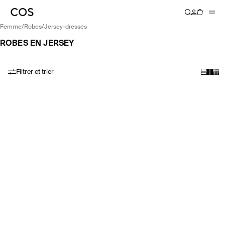
femme
/
robes
/
jersey-dresses
ROBES EN JERSEY
Filtrer et trier